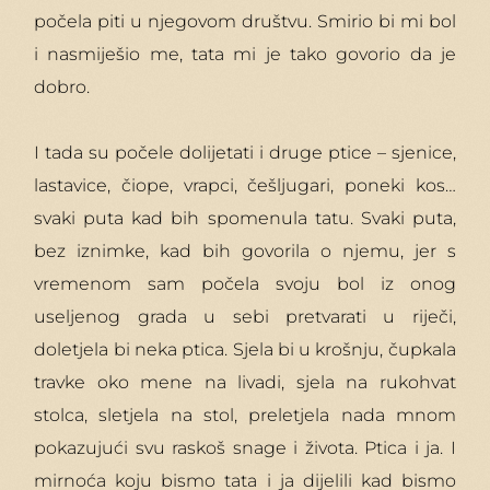
počela piti u njegovom društvu. Smirio bi mi bol
i nasmiješio me, tata mi je tako govorio da je
dobro.
I tada su počele dolijetati i druge ptice – sjenice,
lastavice, čiope, vrapci, češljugari, poneki kos…
svaki puta kad bih spomenula tatu. Svaki puta,
bez iznimke, kad bih govorila o njemu, jer s
vremenom sam počela svoju bol iz onog
useljenog grada u sebi pretvarati u riječi,
doletjela bi neka ptica. Sjela bi u krošnju, čupkala
travke oko mene na livadi, sjela na rukohvat
stolca, sletjela na stol, preletjela nada mnom
pokazujući svu raskoš snage i života. Ptica i ja. I
mirnoća koju bismo tata i ja dijelili kad bismo