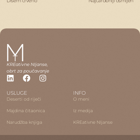
Dišem crveno
Najčarobniji osmijeh
KREativne NIjanse,
obrt za poučavanje
USLUGE
INFO
Deserti od riječi
O meni
Majdina čitaonica
Iz medija
Narudžba knjiga
KREativne NIjanse