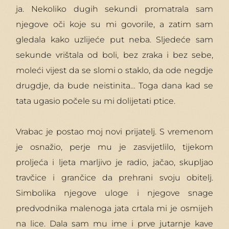
ja. Nekoliko dugih sekundi promatrala sam
njegove oči koje su mi govorile, a zatim sam
gledala kako uzlijeće put neba. Sljedeće sam
sekunde vrištala od boli, bez zraka i bez sebe,
moleći vijest da se slomi o staklo, da ode negdje
drugdje, da bude neistinita… Toga dana kad se
tata ugasio počele su mi dolijetati ptice.
Vrabac je postao moj novi prijatelj. S vremenom
je osnažio, perje mu je zasvijetlilo, tijekom
proljeća i ljeta marljivo je radio, jačao, skupljao
travčice i grančice da prehrani svoju obitelj.
Simbolika njegove uloge i njegove snage
predvodnika malenoga jata crtala mi je osmijeh
na lice. Dala sam mu ime i prve jutarnje kave