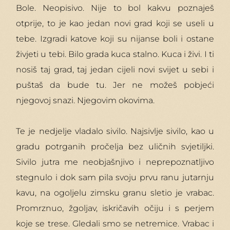
Bole. Neopisivo. Nije to bol kakvu poznaješ
otprije, to je kao jedan novi grad koji se useli u
tebe. Izgradi katove koji su nijanse boli i ostane
živjeti u tebi. Bilo grada kuca stalno. Kuca i živi. I ti
nosiš taj grad, taj jedan cijeli novi svijet u sebi i
puštaš da bude tu. Jer ne možeš pobjeći
njegovoj snazi. Njegovim okovima.
Te je nedjelje vladalo sivilo. Najsivlje sivilo, kao u
gradu potrganih pročelja bez uličnih svjetiljki.
Sivilo jutra me neobjašnjivo i neprepoznatljivo
stegnulo i dok sam pila svoju prvu ranu jutarnju
kavu, na ogoljelu zimsku granu sletio je vrabac.
Promrznuo, žgoljav, iskričavih očiju i s perjem
koje se trese. Gledali smo se netremice. Vrabac i