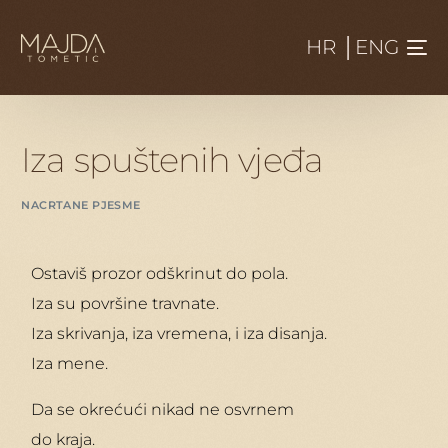
HR
│
ENG
Iza spuštenih vjeđa
NACRTANE PJESME
Ostaviš prozor odškrinut do pola.
Iza su površine travnate.
Iza skrivanja, iza vremena, i iza disanja.
Iza mene.
Da se okrećući nikad ne osvrnem
do kraja.