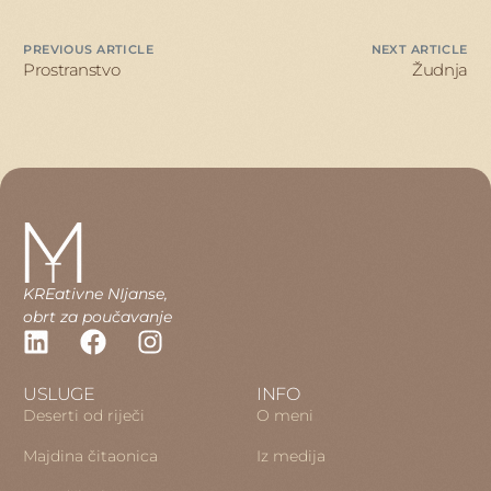
PREVIOUS ARTICLE
NEXT ARTICLE
Prostranstvo
Žudnja
KREativne NIjanse,
obrt za poučavanje
USLUGE
INFO
Deserti od riječi
O meni
Majdina čitaonica
Iz medija