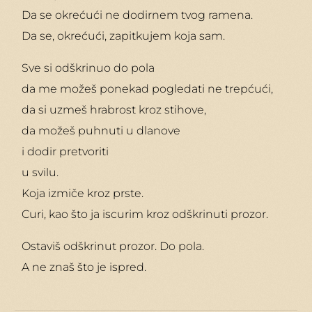
Da se okrećući ne dodirnem tvog ramena.
Da se, okrećući, zapitkujem koja sam.
Sve si odškrinuo do pola
da me možeš ponekad pogledati ne trepćući,
da si uzmeš hrabrost kroz stihove,
da možeš puhnuti u dlanove
i dodir pretvoriti
u svilu.
Koja izmiče kroz prste.
Curi, kao što ja iscurim kroz odškrinuti prozor.
Ostaviš odškrinut prozor. Do pola.
A ne znaš što je ispred.