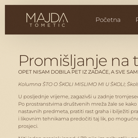
Početna
Promišljanje na 
OPET NISAM DOBILA PET IZ ZADAĆE, A SVE SA
Kolumna ŠTO O ŠKOLI MISLIMO MI U ŠKOLI; Školski
U posljednje vrijeme, zagazivši u zadnje tromjeseč
Po prostranstvima društvenih mreža žale se kako mor
nastavnih predmeta, pratiti rast graha i bilježiti p
i likovnim tehnikama predočiti taj lik, po mogućnost
prosjeci.