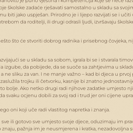
trahovito je puno vještina i kompetencija koje se neće razvi
svoje školske zadaće rješavati samostalno u skladu sa sv
u biti jako uspješan. Prirodno je i lijepo razvijati se i uč
m da roditelji, ili drugi odrasli ljudi, izvršavaju škol
 nešto što će stvoriti dobrog radnika i prisebnog čovjeka,
zvijajući se u skladu sa sobom, igrala bi se i stvarala tim
da izgube, da pobijede, da se suoče sa zahtjevima u sklad
e, a ne sliku za van. I ne manje važno – kad bi djeca u pr
lužila trojku ili četvorku, kasnije bi znatno jednostavnije 
ešto bolje. Ako netko drugi radi njihove zadatke umjesto nj
 svaku ocjenu dobili za svoj rad i trud jer oni cijene upravo
ego oni koji uče radi vlastitog napretka i znanja.
 sve ili gotovo sve umjesto svoje djece, oduzimaju im pra
 znaju, pažnja im je neusmjerena i kratka, nezadovoljna su 