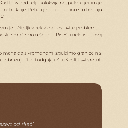
 takvi roditelji, kolokvijalno, puknu jer im je
strukcije. Petica je i dalje jedino što trebaju! I
ka.
am je učiteljica rekla da postavite problem,
slije možemo u šetnju. Pišeš li neki ispit ovaj
oliko maha da s vremenom izgubimo granice na
 obrazujući ih i odgajajući u školi. I svi sretni!
sert od riječi