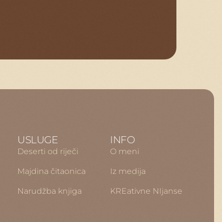
USLUGE
INFO
Deserti od riječi
O meni
Majdina čitaonica
Iz medija
Narudžba knjiga
KREativne NIjanse