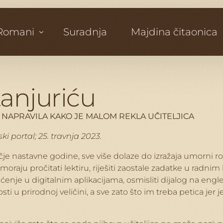
Romani
Suradnja
Majdina čitaonica
Podstanarke
tanjuriću
U koži krokodila
M NAPRAVILA KAKO JE MALOM REKLA UČITELJICA
 portal; 25. travnja 2023.
je nastavne godine, sve više dolaze do izražaja umorni rod
aju pročitati lektiru, riješiti zaostale zadatke u radnim bi
raćenje u digitalnim aplikacijama, osmisliti dijalog na eng
i u prirodnoj veličini, a sve zato što im treba petica jer j