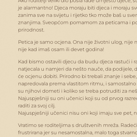
Ako roditelji veliki dio posla rade umjesto djece, s
je alarmantno! Djeca moraju biti djeca i moraju 
zanima sve na svijetu i rijetko tko može baš u svem
znanjima. Sveopćom pomamom za peticama i potrebo
prirodnost.
Petica je samo ocjena. Ona nije životni ulog, nije
nije kad imaš osam ili devet godina!
Kad bismo ostavili djecu da budu djeca rastući i ra
natjecala u namjeri da nešto nauče, da podijele, 
će ocjenu dobiti. Prirodno bi trebali znanje i seb
napredovala prema vlastitom ritmu, i samostalno zas
su njihovi dometi i koliko se treba potruditi za n
Najuspješniji su oni učenici koji su od prvog razreda
raditi za svoj cilj.
Najuspješniji učenici nisu oni koji imaju sve pet, n
Vratimo se roditeljima s društvenih mreža. Radeći
frustrirana jer su nesamostalna, malo toga stvarno