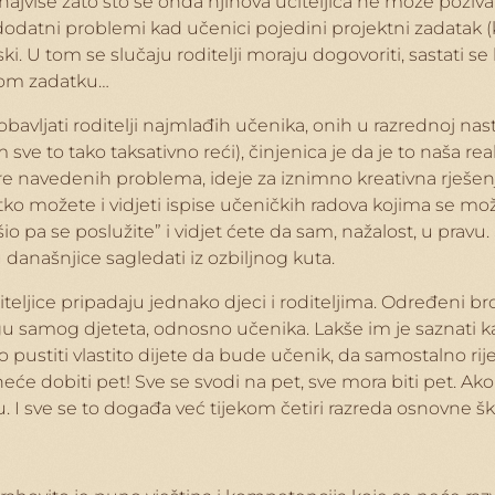
 ponajviše zato što se onda njihova učiteljica ne može pozi
datni problemi kad učenici pojedini projektni zadatak (ko
. U tom se slučaju roditelji moraju dogovoriti, sastati se
kom zadatku…
vljati roditelji najmlađih učenika, onih u razrednoj nastavi
ve to tako taksativno reći), činjenica je da je to naša r
 navedenih problema, ideje za iznimno kreativna rješenja 
etko možete i vidjeti ispise učeničkih radova kojima se mo
io pa se poslužite” i vidjet ćete da sam, nažalost, u prav
anašnjice sagledati iz ozbiljnog kuta.
iteljice pripadaju jednako djeci i roditeljima. Određeni bro
u samog djeteta, odnosno učenika. Lakše im je saznati kako
 pustiti vlastito dijete da bude učenik, da samostalno r
eće dobiti pet! Sve se svodi na pet, sve mora biti pet. Ako 
u. I sve se to događa već tijekom četiri razreda osnovne šk