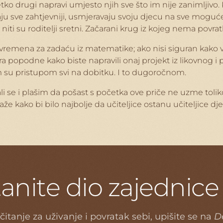
 drugi napravi umjesto njih sve što im nije zanimljivo. Kad
u sve zahtjevniji, usmjeravaju svoju djecu na sve moguće in
niti su roditelji sretni. Začarani krug iz kojeg nema povrat
 vremena za zadaću iz matematike; ako nisi siguran kako v
 popodne kako biste napravili onaj projekt iz likovnog i po
im su pristupom svi na dobitku. I to dugoročnom.
 ali se i plašim da pošast s početka ove priče ne uzme t
že kako bi bilo najbolje da učiteljice ostanu učiteljice djeci
t
a
n
i
t
e
d
i
o
z
a
j
e
d
n
i
c
e
 čitanje za uživanje i povratak sebi, upišite se na
De