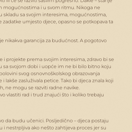
ti ili će se razviti sasvim pogrešno. Dakle – stanje
ojim mogućnostima i u svom ritmu. Nikoga ne
iti u skladu sa svojim interesima, mogućnostima,
ske zadatke umjesto djece, opasno se potkopava ta
 nije nikakva garancija za budućnost. A pogotovo
ove i projekte prema svojim interesima, zdravo bi se
u sa svojom dobi i uopće im ne bi bilo bitno koju
voj polovini svog osnovnoškolskog obrazovanja
i lakše zasluživala petice. Tako bi djeca znala koji
ih, ne mogu se razviti radne navike.
 vlastiti rad i trud znajući što i koliko trebaju
vo da budu učenici. Posljedično – djeca postaju
i nestrpljiva ako nešto zahtijeva proces jer su