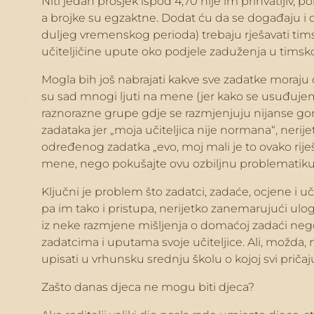
Niti jedan prosjek ispod 4,70 nije im prihvatljiv,
a brojke su egzaktne. Dodat ću da se događaju i do
duljeg vremenskog perioda) trebaju rješavati timski
učiteljičine upute oko podjele zaduženja u tims
Mogla bih još nabrajati kakve sve zadatke moraju oba
su sad mnogi ljuti na mene (jer kako se usuđujem s
raznorazne grupe gdje se razmjenjuju nijanse gore
zadataka jer „moja učiteljica nije normana“, nerij
određenog zadatka „evo, moj mali je to ovako riješ
mene, nego pokušajte ovu ozbiljnu problematiku d
Ključni je problem što zadatci, zadaće, ocjene i uč
pa im tako i pristupa, nerijetko zanemarujući ulog
iz neke razmjene mišljenja o domaćoj zadaći nego
zadatcima i uputama svoje učiteljice. Ali, možda, n
upisati u vrhunsku srednju školu o kojoj svi pričaj
Zašto danas djeca ne mogu biti djeca?