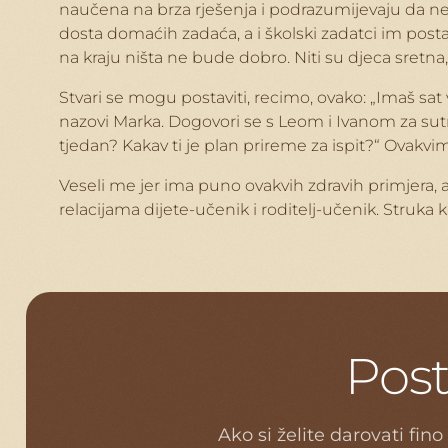
naučena na brza rješenja i podrazumijevaju da netko
dosta domaćih zadaća, a i školski zadatci im postaj
na kraju ništa ne bude dobro. Niti su djeca sretna, 
Stvari se mogu postaviti, recimo, ovako: „Imaš sat
nazovi Marka. Dogovori se s Leom i Ivanom za sutra
tjedan? Kakav ti je plan prireme za ispit?“ Ovakv
Veseli me jer ima puno ovakvih zdravih primjera,
relacijama dijete-učenik i roditelj-učenik. Struka ka
P
o
s
Ako si želite darovati fino