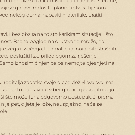
vati na neobvezu izračunavanja aritmetičke sredine,
ji se gotovo redovito planira i stvara tijekom
 kod nekog doma, nabaviti materijale, pratiti
. I bez obzira na to što karikiram situacije, i što
ealnost. Bacite pogled na društvene mreže, na
svega i svačega, fotografije raznoraznih strašnih
žete poslužiti kao prijedlogom za rješenje
u. Samo iznosim činjenice pa nemojte bjesnjeti na
j roditelja zadatke svoje djece doživljava svojima
 nešto napraviti u viber grupi ili pokupiti ideju
iješi što može i zna odgovorno postupajući prema
nije pet, dijete je loše, neuspješno, neće se
ole!