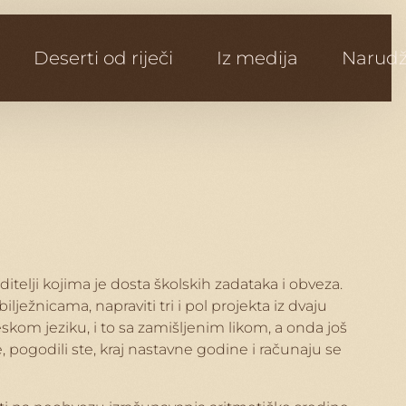
Deserti od riječi
Iz medija
Narud
itelji kojima je dosta školskih zadataka i obveza.
lježnicama, napraviti tri i pol projekta iz dvaju
leskom jeziku, i to sa zamišljenim likom, a onda još
e, pogodili ste, kraj nastavne godine i računaju se