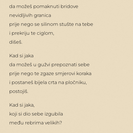
da možeš pomaknuti bridove
nevidljivih granica
prije nego se silinom stušte na tebe
i prekriju te ciglom,
dišeš.
Kad si jaka
da možeš u gužvi prepoznati sebe
prije nego te zgaze smjerovi koraka
i postaneš bijela crta na pločniku,
postojiš.
Kad si jaka,
koji si dio sebe izgubila
među rebrima velikih?