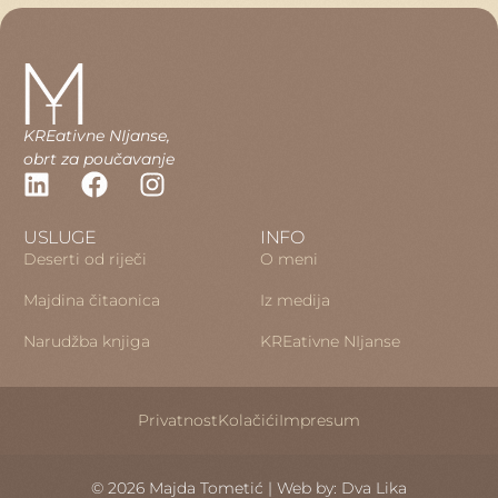
KREativne NIjanse,
obrt za poučavanje
USLUGE
INFO
Deserti od riječi
O meni
Majdina čitaonica
Iz medija
Narudžba knjiga
KREativne NIjanse
Privatnost
Kolačići
Impresum
© 2026 Majda Tometić | Web by: Dva Lika